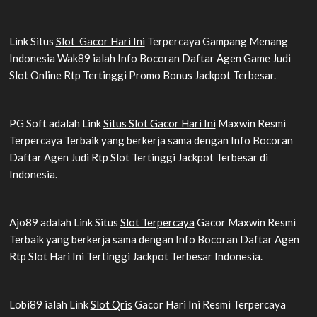
Link Situs
Slot Gacor Hari Ini
Terpercaya Gampang Menang
Indonesia Wak89 ialah Info Bocoran Daftar Agen Game Judi
Slot Online Rtp Tertinggi Promo Bonus Jackpot Terbesar.
PG Soft adalah Link
Situs Slot Gacor Hari Ini
Maxwin Resmi
Terpercaya Terbaik yang berkerja sama dengan Info Bocoran
Daftar Agen Judi Rtp Slot Tertinggi Jackpot Terbesar di
Indonesia.
Ajo89 adalah Link Situs
Slot Terpercaya
Gacor Maxwin Resmi
Terbaik yang berkerja sama dengan Info Bocoran Daftar Agen
Rtp Slot Hari Ini Tertinggi Jackpot Terbesar Indonesia.
Lobi89 ialah Link
Slot Qris
Gacor Hari Ini Resmi Terpercaya