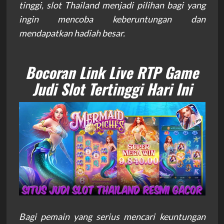
tinggi, slot Thailand menjadi pilihan bagi yang
ingin mencoba keberuntungan dan
mendapatkan hadiah besar.
Bocoran Link Live RTP Game
Judi Slot Tertinggi Hari Ini
Bagi pemain yang serius mencari keuntungan