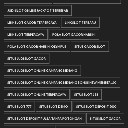
JUDI SLOT ONLINE JACKPOT TERBESAR
LINK SLOT GACOR TERPERCAYA
LINK SLOT TERBARU
LINK SLOT TERPERCAYA
POLA SLOT GACOR HARI INI
POLA SLOT GACOR HARI INI OLYMPUS
SITUS GACOR SLOT
SITUS JUDI SLOT GACOR
SITUS JUDI SLOT ONLINE GAMPANG MENANG
SITUS JUDI SLOT ONLINE GAMPANG MENANG BONUS NEW MEMBER 100
SITUS JUDI SLOT ONLINE TERPERCAYA
SITUS SLOT 138
SITUS SLOT 777
SITUS SLOT DEMO
SITUS SLOT DEPOSIT 5000
SITUS SLOT DEPOSIT PULSA TANPA POTONGAN
SITUS SLOT GACOR