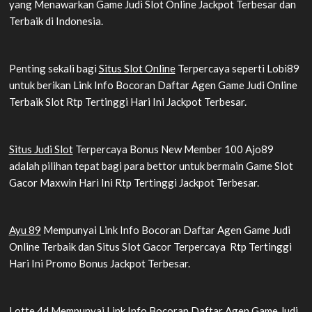
yang Menawarkan Game Judi Slot Online Jackpot Terbesar dan
Terbaik di Indonesia.
Penting sekali bagi
Situs Slot Online
Terpercaya seperti Lobi89
untuk berikan Link Info Bocoran Daftar Agen Game Judi Online
Terbaik Slot Rtp Tertinggi Hari Ini Jackpot Terbesar.
Situs Judi Slot
Terpercaya Bonus New Member 100 Ajo89
adalah pilihan tepat bagi para bettor untuk bermain Game Slot
Gacor Maxwin Hari Ini Rtp Tertinggi Jackpot Terbesar.
Ayu 89
Mempunyai Link Info Bocoran Daftar Agen Game Judi
Online Terbaik dan Situs Slot Gacor Terpercaya Rtp Tertinggi
Hari Ini Promo Bonus Jackpot Terbesar.
Lotte 4d
Mempunyai Link Info Bocoran Daftar Agen Game Judi