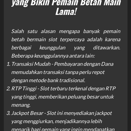
yang Bikin Pemain Betah Main
Lama!
Salah satu alasan mengapa banyak pemain
betah bermain slot terpercaya adalah karena
berbagai keunggulan yang ditawarkan.
Beberapa keunggulannya antara lain:
Transaksi Mudah - Pembayaran dengan Dana
memudahkan transaksi tanpa perlu repot
dengan metode bank tradisional.
RTP Tinggi - Slot terbaru terkenal dengan RTP
yang tinggi, memberikan peluang besar untuk
menang.
Jackpot Besar - Slot ini menyediakan jackpot
yang menggiurkan, menjadikannya lebih
menarik bagi pemain yang ingin mendapatkan