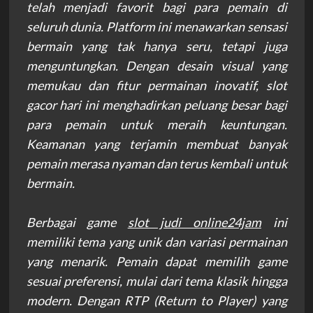
telah menjadi favorit bagi para pemain di
seluruh dunia. Platform ini menawarkan sensasi
bermain yang tak hanya seru, tetapi juga
menguntungkan. Dengan desain visual yang
memukau dan fitur permainan inovatif, slot
gacor hari ini menghadirkan peluang besar bagi
para pemain untuk meraih keuntungan.
Keamanan yang terjamin membuat banyak
pemain merasa nyaman dan terus kembali untuk
bermain.
Berbagai game
slot judi online24jam
ini
memiliki tema yang unik dan variasi permainan
yang menarik. Pemain dapat memilih game
sesuai preferensi, mulai dari tema klasik hingga
modern. Dengan RTP (Return to Player) yang