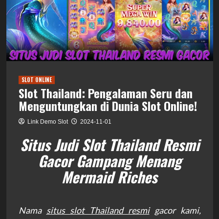
SLOT ONLINE
Slot Thailand: Pengalaman Seru dan
Menguntungkan di Dunia Slot Online!
Link Demo Slot
2024-11-01
Situs Judi Slot Thailand Resmi
Gacor Gampang Menang
Mermaid Riches
Nama
situs slot Thailand resmi
gacor kami,