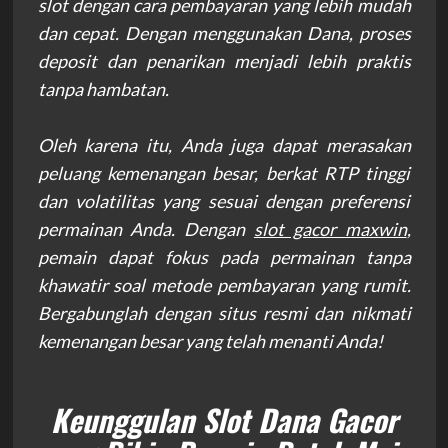
slot dengan cara pembayaran yang lebih mudah
dan cepat. Dengan menggunakan Dana, proses
deposit dan penarikan menjadi lebih praktis
tanpa hambatan.
Oleh karena itu, Anda juga dapat merasakan
peluang kemenangan besar, berkat RTP tinggi
dan volatilitas yang sesuai dengan preferensi
permainan Anda. Dengan
slot gacor maxwin
,
pemain dapat fokus pada permainan tanpa
khawatir soal metode pembayaran yang rumit.
Bergabunglah dengan situs resmi dan nikmati
kemenangan besar yang telah menanti Anda!
Keunggulan Slot Dana Gacor