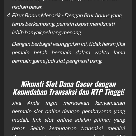
hadiah besar.
Fitur Bonus Menarik - Dengan fitur bonus yang
terus berkembang, pemain dapat menikmati
lebih banyak peluang menang.
Dengan berbagai keunggulan ini, tidak heran jika
pemain betah bermain dalam waktu lama
bermain game judi slot penghasil uang.
Nikmati Slot Dana Gacor dengan
Kemudahan Transaksi dan RTP Tinggi!
Jika Anda ingin merasakan kenyamanan
bermain slot online dengan pembayaran yang
mudah, link slot online adalah pilihan yang
tepat. Selain kemudahan transaksi melalui