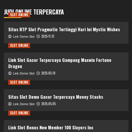
JUDI ONLINE TERPERCAYA
SLOT ONLINE
Situs RTP Slot Pragmatic Tertinggi Hari Ini Mystic Wishes
2025-11-21
Link Demo Slot
SLOT ONLINE
Link Slot Gacor Terpercaya Gampang Maxwin Fortune
Dragon
2025-05-19
Link Demo Slot
SLOT ONLINE
Situs Slot Demo Gacor Terpercaya Money Stacks
2025-05-05
Link Demo Slot
SLOT ONLINE
Link Slot Bonus New Member 100 Slayers Inc