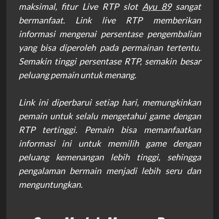
maksimal, fitur Live RTP slot
Ayu 89
sangat
bermanfaat. Link live RTP memberikan
informasi mengenai persentase pengembalian
yang bisa diperoleh pada permainan tertentu.
Semakin tinggi persentase RTP, semakin besar
peluang pemain untuk menang.
Link ini diperbarui setiap hari, memungkinkan
pemain untuk selalu mengetahui game dengan
RTP tertinggi. Pemain bisa memanfaatkan
informasi ini untuk memilih game dengan
peluang kemenangan lebih tinggi, sehingga
pengalaman bermain menjadi lebih seru dan
menguntungkan.