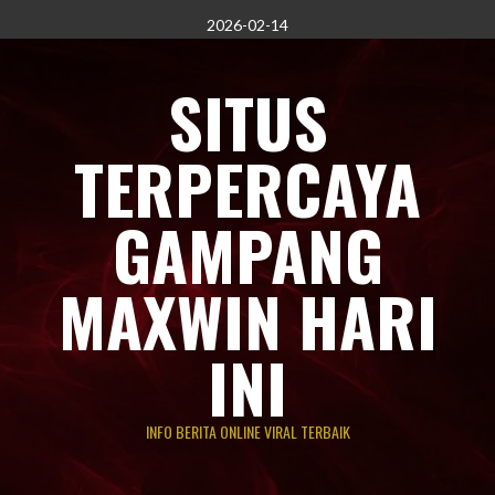
Skip
2026-02-14
to
content
SITUS
TERPERCAYA
GAMPANG
MAXWIN HARI
INI
INFO BERITA ONLINE VIRAL TERBAIK