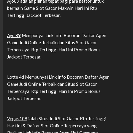
Ajo89 adalah pilihan tepat bagi para bettor untuk
bermain Game Slot Gacor Maxwin Hari Ini Rtp
Tertinggi Jackpot Terbesar.
Ayu 89
Mempunyai Link Info Bocoran Daftar Agen
Game Judi Online Terbaik dan Situs Slot Gacor
Terpercaya Rtp Tertinggi Hari Ini Promo Bonus
Jackpot Terbesar.
Lotte 4d
Mempunyai Link Info Bocoran Daftar Agen
Game Judi Online Terbaik dan Situs Slot Gacor
Terpercaya Rtp Tertinggi Hari Ini Promo Bonus
Jackpot Terbesar.
Vegas108
ialah Situs Judi Slot Gacor Rtp Tertinggi
Hari Ini & Daftar Slot Online Terpercaya yang
Berikan Link Info Bocoran Agen Slot Gampang