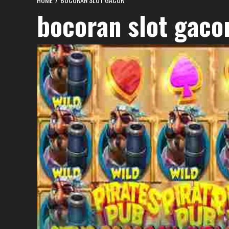
bocoran slot gaco