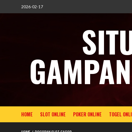
Skip
2026-02-17
to
content
SIT
GAMPANG
HOME
SLOT ONLINE
POKER ONLINE
TOGEL ONL
HOME
BOCORAN SLOT GACOR