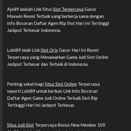
Ajo89 adalah Link Situs
Slot Terpercaya
Gacor
Maxwin Resmi Terbaik yang berkerja sama dengan
Info Bocoran Daftar Agen Rtp Slot Hari Ini Tertinggi
Jackpot Terbesar Indonesia.
Lobi89 ialah Link
Slot Qris
Gacor Hari Ini Resmi
Terpercaya yang Menawarkan Game Judi Slot Online
Jackpot Terbesar dan Terbaik di Indonesia.
Penting sekali bagi
Situs Slot Online
Terpercaya
seperti Lobi89 untuk berikan Link Info Bocoran
Daftar Agen Game Judi Online Terbaik Slot Rtp
Tertinggi Hari Ini Jackpot Terbesar.
Situs Judi Slot
Terpercaya Bonus New Member 100