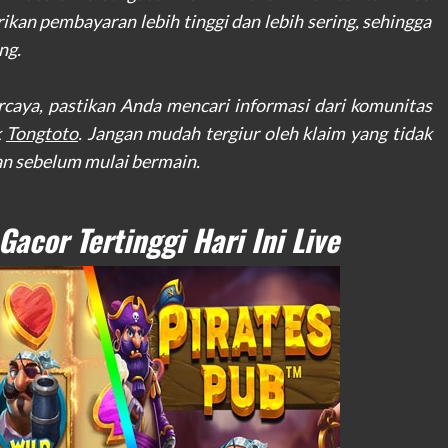
an pembayaran lebih tinggi dan lebih sering, sehingga
ng.
caya, pastikan Anda mencari informasi dari komunitas
k
Tongtoto
. Jangan mudah tergiur oleh klaim yang tidak
n sebelum mulai bermain.
Gacor Tertinggi Hari Ini Live