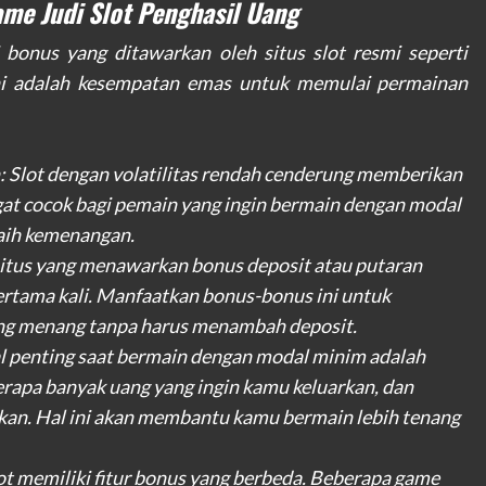
me Judi Slot Penghasil Uang
bonus yang ditawarkan oleh situs slot resmi seperti
Ini adalah kesempatan emas untuk memulai permainan
: Slot dengan volatilitas rendah cenderung memberikan
ngat cocok bagi pemain yang ingin bermain dengan modal
aih kemenangan.
tus yang menawarkan bonus deposit atau putaran
ertama kali. Manfaatkan bonus-bonus ini untuk
ng menang tanpa harus menambah deposit.
al penting saat bermain dengan modal minim adalah
rapa banyak uang yang ingin kamu keluarkan, dan
kan. Hal ini akan membantu kamu bermain lebih tenang
t memiliki fitur bonus yang berbeda. Beberapa game