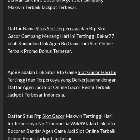
Maxwin Terbaik Jackpot Terbesar.
Daftar Nama
Situs Slot Terpercaya
dan Rtp Slot
Gacor Gampang Menang Hari Ini Tertinggi Bakar77
ialah Kumpulan Link Agen Bo Game Judi Slot Online
Terbaik Promo Bonus Terbesar.
Ajo89 adalah Link Situs Rtp Game
Slot Gacor Hari Ini
Tertinggi dan Terpercaya yang Berkerjasama dengan
Daftar Agen Judi Slot Online Gacor Resmi Terbaik
Jackpot Terbesar Indonesia.
Daftar Situs Rtp
Slot Gacor
Maxwin Tertinggi Hari
Ini Terpercaya No 1 Indonesia Wak89 ialah Link Info
Bocoran Bandar Agen Game Judi Slot Online Terbaik
Promo Bonus Jackpot Terbesar.