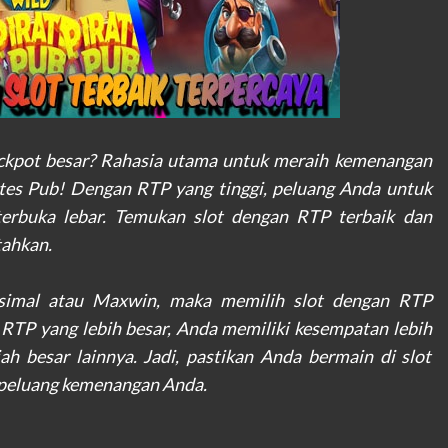
ckpot besar? Rahasia utama untuk meraih kemenangan
ates Pub! Dengan RTP yang tinggi, peluang Anda untuk
rbuka lebar. Temukan slot dengan RTP terbaik dan
tahkan.
simal atau Maxwin, maka memilih slot dengan RTP
 RTP yang lebih besar, Anda memiliki kesempatan lebih
h besar lainnya. Jadi, pastikan Anda bermain di slot
 peluang kemenangan Anda.