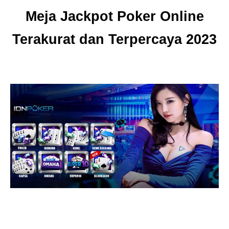
Meja Jackpot Poker Online
Terakurat dan Terpercaya 2023