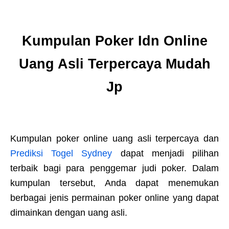
Kumpulan Poker Idn Online
Uang Asli Terpercaya Mudah
Jp
Kumpulan poker online uang asli terpercaya dan
Prediksi Togel Sydney
dapat menjadi pilihan
terbaik bagi para penggemar judi poker. Dalam
kumpulan tersebut, Anda dapat menemukan
berbagai jenis permainan poker online yang dapat
dimainkan dengan uang asli.