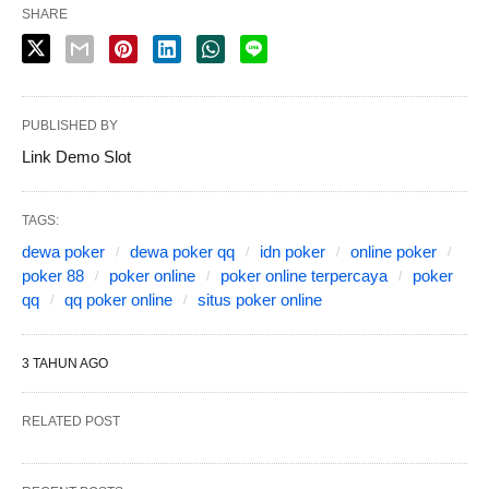
SHARE
PUBLISHED BY
Link Demo Slot
TAGS:
dewa poker
dewa poker qq
idn poker
online poker
poker 88
poker online
poker online terpercaya
poker
qq
qq poker online
situs poker online
3 TAHUN AGO
RELATED POST