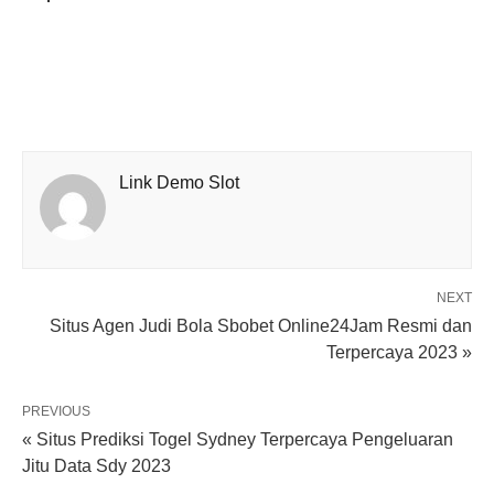
Link Demo Slot
NEXT
Situs Agen Judi Bola Sbobet Online24Jam Resmi dan
Terpercaya 2023 »
PREVIOUS
« Situs Prediksi Togel Sydney Terpercaya Pengeluaran
Jitu Data Sdy 2023