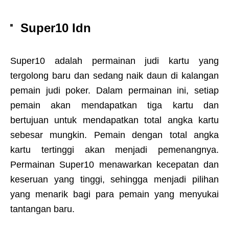
Super10 Idn
Super10 adalah permainan judi kartu yang
tergolong baru dan sedang naik daun di kalangan
pemain judi poker. Dalam permainan ini, setiap
pemain akan mendapatkan tiga kartu dan
bertujuan untuk mendapatkan total angka kartu
sebesar mungkin. Pemain dengan total angka
kartu tertinggi akan menjadi pemenangnya.
Permainan Super10 menawarkan kecepatan dan
keseruan yang tinggi, sehingga menjadi pilihan
yang menarik bagi para pemain yang menyukai
tantangan baru.