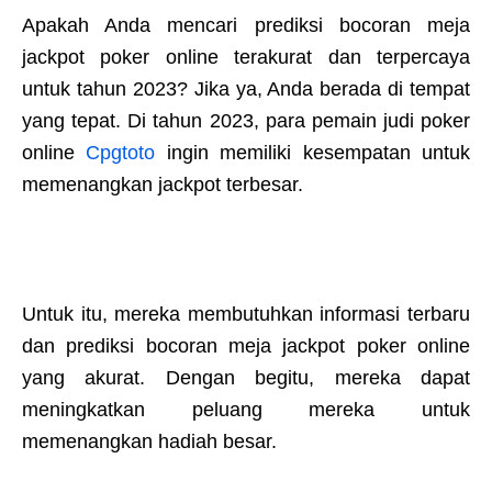
Apakah Anda mencari prediksi bocoran meja
jackpot poker online terakurat dan terpercaya
untuk tahun 2023? Jika ya, Anda berada di tempat
yang tepat. Di tahun 2023, para pemain judi poker
online
Cpgtoto
ingin memiliki kesempatan untuk
memenangkan jackpot terbesar.
Untuk itu, mereka membutuhkan informasi terbaru
dan prediksi bocoran meja jackpot poker online
yang akurat. Dengan begitu, mereka dapat
meningkatkan peluang mereka untuk
memenangkan hadiah besar.