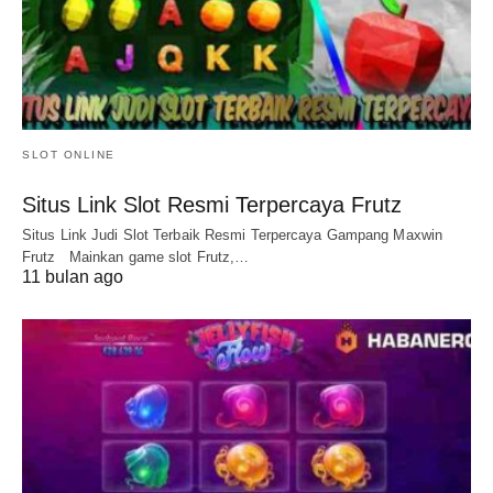
SLOT ONLINE
Situs Link Slot Resmi Terpercaya Frutz
Situs Link Judi Slot Terbaik Resmi Terpercaya Gampang Maxwin
Frutz Mainkan game slot Frutz,…
11 bulan ago