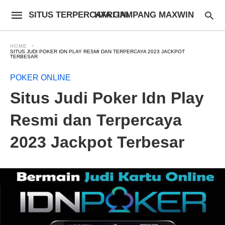
SITUS TERPERCAYA GAMPANG MAXWIN HARI INI
HOME
SITUS JUDI POKER IDN PLAY RESMI DAN TERPERCAYA 2023 JACKPOT
TERBESAR
POKER ONLINE
Situs Judi Poker Idn Play
Resmi dan Terpercaya
2023 Jackpot Terbesar