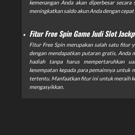
kemenangan Anda akan diperbesar secara s
meningkatkan saldo akun Anda dengan cepat
Fitur Free Spin Game Judi Slot Jackp
Fitur Free Spin merupakan salah satu fitur y
dengan mendapatkan putaran gratis, Anda 
hadiah tanpa harus mempertaruhkan ua
kesempatan kepada para pemainnya untuk m
tertentu. Manfaatkan fitur ini untuk meraih
mengasyikkan.