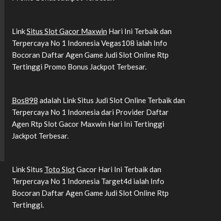
Link
Situs Slot Gacor Maxwin
Hari Ini Terbaik dan
Terpercaya No 1 Indonesia Vegas108 ialah Info
Bocoran Daftar Agen Game Judi Slot Online Rtp
Tertinggi Promo Bonus Jackpot Terbesar.
Bos898
adalah Link Situs Judi Slot Online Terbaik dan
Terpercaya No 1 Indonesia dari Provider Daftar
Agen Rtp Slot Gacor Maxwin Hari Ini Tertinggi
Jackpot Terbesar.
Link Situs
Toto Slot
Gacor Hari Ini Terbaik dan
Terpercaya No 1 Indonesia Target4d ialah Info
Bocoran Daftar Agen Game Judi Slot Online Rtp
Tertinggi.