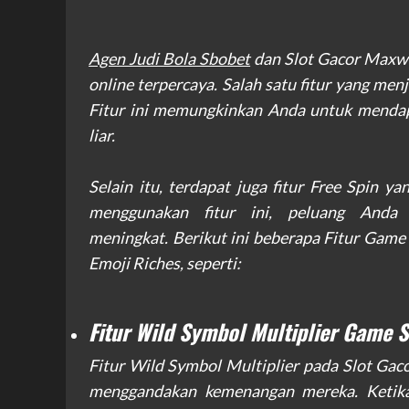
Agen Judi Bola Sbobet
dan Slot Gacor Maxwi
online terpercaya. Salah satu fitur yang men
Fitur ini memungkinkan Anda untuk mendap
liar.
Selain itu, terdapat juga fitur Free Spin 
menggunakan fitur ini, peluang And
meningkat. Berikut ini beberapa Fitur Game
Emoji Riches, seperti:
Fitur Wild Symbol Multiplier Game 
Fitur Wild Symbol Multiplier pada Slot G
menggandakan kemenangan mereka. Ketika