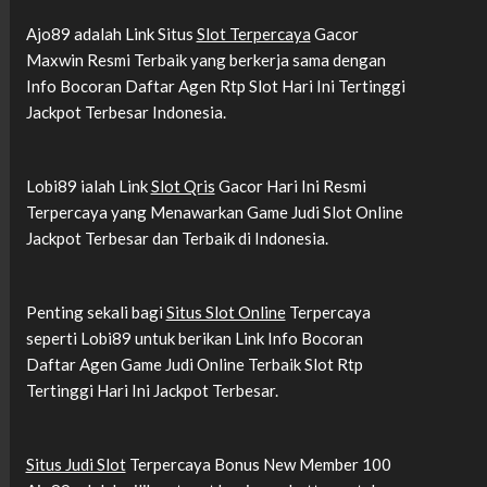
Ajo89 adalah Link Situs
Slot Terpercaya
Gacor
Maxwin Resmi Terbaik yang berkerja sama dengan
Info Bocoran Daftar Agen Rtp Slot Hari Ini Tertinggi
Jackpot Terbesar Indonesia.
Lobi89 ialah Link
Slot Qris
Gacor Hari Ini Resmi
Terpercaya yang Menawarkan Game Judi Slot Online
Jackpot Terbesar dan Terbaik di Indonesia.
Penting sekali bagi
Situs Slot Online
Terpercaya
seperti Lobi89 untuk berikan Link Info Bocoran
Daftar Agen Game Judi Online Terbaik Slot Rtp
Tertinggi Hari Ini Jackpot Terbesar.
Situs Judi Slot
Terpercaya Bonus New Member 100