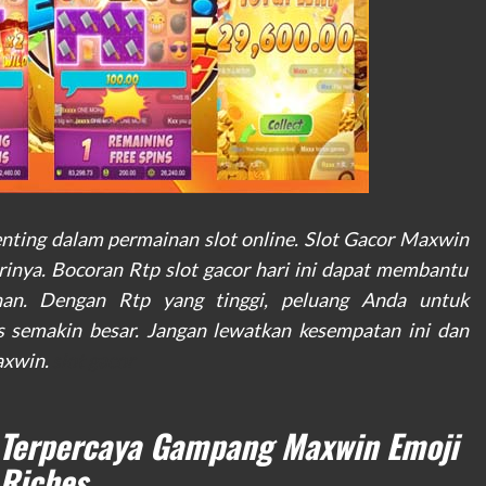
 penting dalam permainan slot online. Slot Gacor Maxwin
rinya. Bocoran Rtp slot gacor hari ini dapat membantu
an. Dengan Rtp yang tinggi, peluang Anda untuk
s semakin besar. Jangan lewatkan kesempatan ini dan
axwin.
slot gacor
e Terpercaya Gampang Maxwin Emoji
Riches