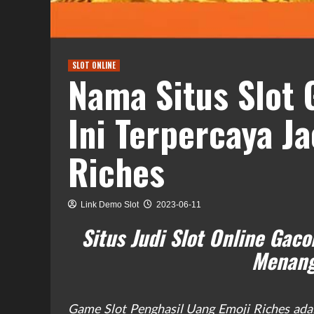
SLOT ONLINE
Nama Situs Slot 
Ini Terpercaya J
Riches
Link Demo Slot
2023-06-11
Situs Judi Slot Online Gac
Menang
Game Slot Penghasil Uang Emoji Riches ad