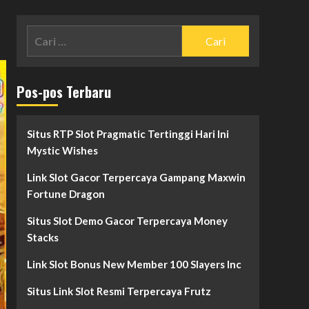
Cari
untuk:
Pos-pos Terbaru
Situs RTP Slot Pragmatic Tertinggi Hari Ini
Mystic Wishes
Link Slot Gacor Terpercaya Gampang Maxwin
Fortune Dragon
Situs Slot Demo Gacor Terpercaya Money
Stacks
Link Slot Bonus New Member 100 Slayers Inc
Situs Link Slot Resmi Terpercaya Frutz