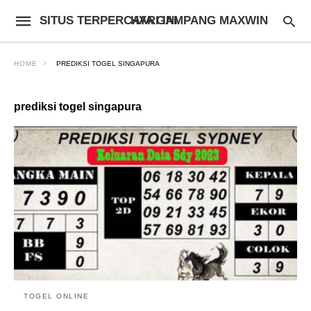
SITUS TERPERCAYA GAMPANG MAXWIN HARI INI
HOME
PREDIKSI TOGEL SINGAPURA
prediksi togel singapura
TOGEL ONLINE