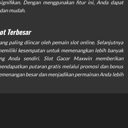
ignifikan. Dengan menggunakan fitur ini, Anda dapat
 dan mudah.
ot Terbesar
ang paling diincar oleh pemain slot online. Selanjutnya
memiliki kesempatan untuk memenangkan lebih banyak
ng Anda sendiri. Slot Gacor Maxwin memberikan
endapatkan putaran gratis melalui promosi dan bonus
 kemenangan besar dan menjadikan permainan Anda lebih