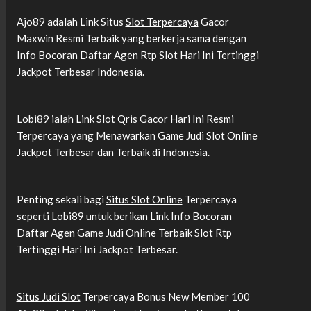
Ajo89 adalah Link Situs
Slot Terpercaya
Gacor
Maxwin Resmi Terbaik yang berkerja sama dengan
Info Bocoran Daftar Agen Rtp Slot Hari Ini Tertinggi
Jackpot Terbesar Indonesia.
Lobi89 ialah Link
Slot Qris
Gacor Hari Ini Resmi
Terpercaya yang Menawarkan Game Judi Slot Online
Jackpot Terbesar dan Terbaik di Indonesia.
Penting sekali bagi
Situs Slot Online
Terpercaya
seperti Lobi89 untuk berikan Link Info Bocoran
Daftar Agen Game Judi Online Terbaik Slot Rtp
Tertinggi Hari Ini Jackpot Terbesar.
Situs Judi Slot
Terpercaya Bonus New Member 100