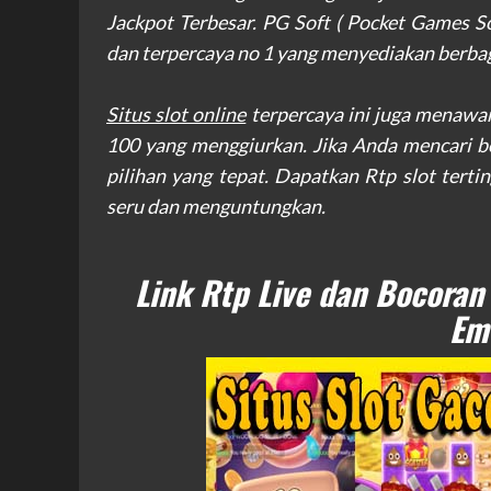
Jackpot Terbesar. PG Soft ( Pocket Games Sof
dan terpercaya no 1 yang menyediakan berba
Situs slot online
terpercaya ini juga menawa
100 yang menggiurkan. Jika Anda mencari boc
pilihan yang tepat. Dapatkan Rtp slot terti
seru dan menguntungkan.
Link Rtp Live dan Bocoran 
Em