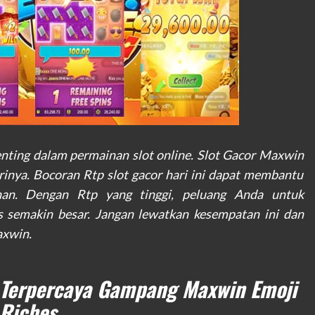
 penting dalam permainan slot online. Slot Gacor Maxwin
rinya. Bocoran Rtp slot gacor hari ini dapat membantu
an. Dengan Rtp yang tinggi, peluang Anda untuk
s semakin besar. Jangan lewatkan kesempatan ini dan
axwin.
slot gacor
e Terpercaya Gampang Maxwin Emoji
Riches