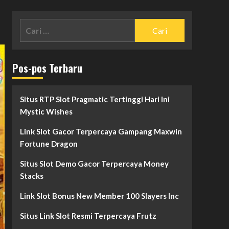
Cari
untuk:
Pos-pos Terbaru
Situs RTP Slot Pragmatic Tertinggi Hari Ini
Mystic Wishes
Link Slot Gacor Terpercaya Gampang Maxwin
Fortune Dragon
Situs Slot Demo Gacor Terpercaya Money
Stacks
Link Slot Bonus New Member 100 Slayers Inc
Situs Link Slot Resmi Terpercaya Frutz