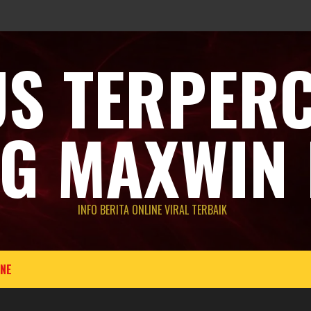
US TERPER
 MAXWIN H
INFO BERITA ONLINE VIRAL TERBAIK
INE