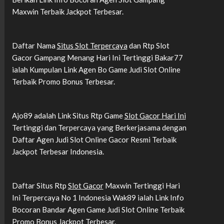
Maxwin Terbaik Jackpot Terbesar.
Daftar Nama
Situs Slot Terpercaya
dan Rtp Slot
Gacor Gampang Menang Hari Ini Tertinggi Bakar77
ialah Kumpulan Link Agen Bo Game Judi Slot Online
Terbaik Promo Bonus Terbesar.
Ajo89 adalah Link Situs Rtp Game
Slot Gacor Hari Ini
Tertinggi dan Terpercaya yang Berkerjasama dengan
Daftar Agen Judi Slot Online Gacor Resmi Terbaik
Jackpot Terbesar Indonesia.
Daftar Situs Rtp
Slot Gacor
Maxwin Tertinggi Hari
Ini Terpercaya No 1 Indonesia Wak89 ialah Link Info
Bocoran Bandar Agen Game Judi Slot Online Terbaik
Promo Bonus Jackpot Terbesar.