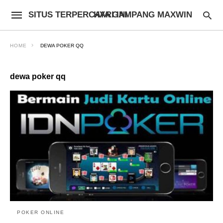
SITUS TERPERCAYA GAMPANG MAXWIN HARI INI
HOME
DEWA POKER QQ
dewa poker qq
POKER ONLINE