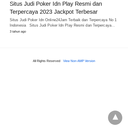
Situs Judi Poker Idn Play Resmi dan
Terpercaya 2023 Jackpot Terbesar
Situs Judi Poker Idn Online24Jam Terbaik dan Terpercaya No 1
Indonesia Situs Judi Poker Idn Play Resmi dan Terpercaya…
3 tahun ago
All Rights Reserved
View Non-AMP Version