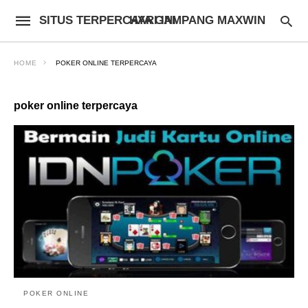
SITUS TERPERCAYA GAMPANG MAXWIN HARI INI
HOME
POKER ONLINE TERPERCAYA
poker online terpercaya
POKER ONLINE